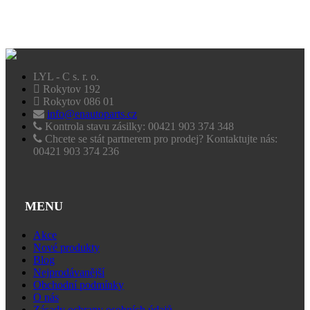
LYL - C s. r. o.
Rokytov 192
Rokytov 086 01
info@enautoparts.cz
Kontrola stavu zásilky: 00421 903 374 348
Chcete se stát partnerem pro prodej? Kontaktujte nás:
00421 903 374 236
MENU
Akce
Nové produkty
Blog
Nejprodávanější
Obchodní podmínky
O nás
Zásady ochrany osobních údajů