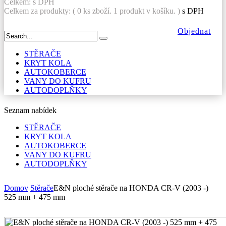
Celkem:
s DPH
Celkem za produkty: (
0
ks zboží.
1 produkt v košíku.
)
s DPH
Objednat
STĚRAČE
KRYT KOLA
AUTOKOBERCE
VANY DO KUFRU
AUTODOPLŇKY
Seznam nabídek
STĚRAČE
KRYT KOLA
AUTOKOBERCE
VANY DO KUFRU
AUTODOPLŇKY
Domov
Stěrače
E&N ploché stěrače na HONDA CR-V (2003 -)
525 mm + 475 mm