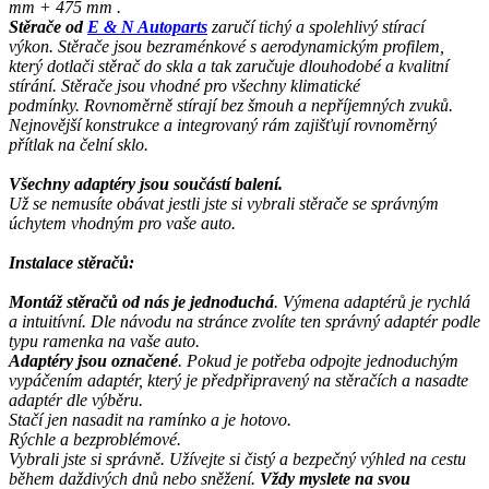
mm + 475 mm .
Stěrače od
E & N Autoparts
zaručí tichý a spolehlivý stírací
výkon. Stěrače jsou bezraménkové s aerodynamickým profilem,
který dotlači stěrač do skla a tak zaručuje dlouhodobé a kvalitní
stírání. Stěrače jsou vhodné pro všechny klimatické
podmínky. Rovnoměrně stírají bez šmouh a nepříjemných zvuků.
Nejnovější konstrukce a integrovaný rám zajišťují rovnoměrný
přítlak na čelní sklo.
Všechny adaptéry jsou součástí balení.
Už se nemusíte obávat jestli jste si vybrali stěrače se správným
úchytem vhodným pro vaše auto.
I
nstalace
stěračů
:
Montáž stěračů od nás je jednoduchá
. Výmena adaptérů je rychlá
a intuitívní. Dle návodu na stránce zvolíte ten správný adaptér podle
typu ramenka na vaše auto.
Adaptéry jsou označené
. Pokud je potřeba odpojte jednoduchým
vypáčením adaptér, který je předpřipravený na stěračích a nasadte
adaptér dle výběru.
Stačí jen nasadit na ramínko a je hotovo.
Rýchle a bezproblémové.
Vybrali jste si správně. Užívejte si čistý a bezpečný výhled na cestu
během daždivých dnů nebo sněžení.
Vždy myslete na svou