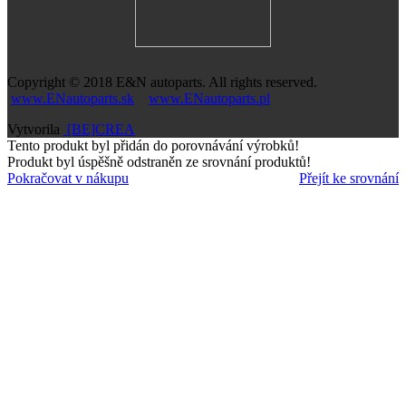
Copyright © 2018
E&N autoparts
. All rights reserved.
www.ENautoparts.sk
www.ENautoparts.pl
Vytvorila
[BE]CREA
Tento produkt byl přidán do porovnávání výrobků!
Produkt byl úspěšně odstraněn ze srovnání produktů!
Pokračovat v nákupu
Přejít ke srovnání