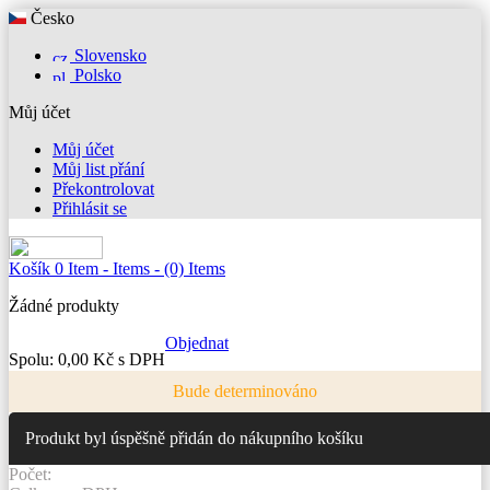
Česko
Slovensko
Polsko
Můj účet
Můj účet
Můj list přání
Překontrolovat
Přihlásit se
Košík
0
Item -
Items -
(0) Items
Žádné produkty
Objednat
Spolu:
0,00 Kč s DPH
Bude determinováno
Produkt byl úspěšně přidán do nákupního košíku
Počet: