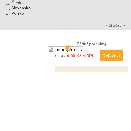
Česko
Slovensko
Polsko
Můj účet
Žádné produkty
0
Objednat
Spolu:
0,00 Kč s DPH