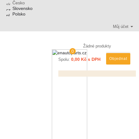
Česko
Slovensko
Polsko
Můj účet
Žádné produkty
0
Objednat
0,00 Kč s DPH
Spolu: