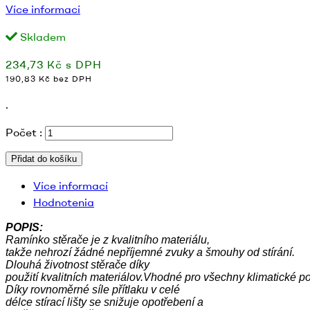
Více informací
Skladem
234,73 Kč s DPH
190,83 Kč bez DPH
.
Počet :
Přidat do košíku
Více informací
Hodnotenia
POPIS
:
Ramínko
stěrače
je
z
kvalitního
materiálu
,
takže
nehrozí
žádné nepříjemné
zvuky
a
šmouhy
od
stírání
.
Dlouhá životnost
stěrače
díky
použití
kvalitních
materiálov.Vhodné
pro
všechny
klimatické
po
Díky
rovnoměrné
síle
přítlaku
v
celé
délce
stírací
lišty
se
snižuje opotřebení
a