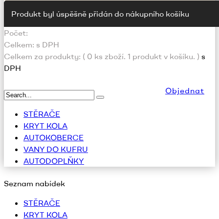
Produkt byl úspěšně přidán do nákupního košíku
Počet:
Celkem:
s DPH
Celkem za produkty: (
0
ks zboží.
1 produkt v košíku.
)
s
DPH
Objednat
STĚRAČE
KRYT KOLA
AUTOKOBERCE
VANY DO KUFRU
AUTODOPLŇKY
Seznam nabídek
STĚRAČE
KRYT KOLA