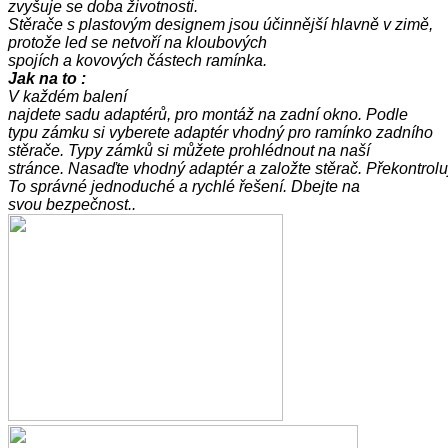
zvyšuje
se
doba
životnosti
.
Stěrače
s
plastovým
designem
jsou účinnější
hlavně
v
zimě,
protože
led se
netvoří
na
kloubových
spojích
a
kovových
částech
ramínka
.
Jak na
to :
V každém
balení
najdete
sadu
adaptérů
,
pro
montáž
na
zadní
okno.
Podle
typu
zámku
si
vyberete
adaptér
vhodný
pro
ramínko
zadního
stěrače
.
Typy
zámků
si
můžete
prohlédnout
na
naší
stránce
.
Nasaďte
vhodný
adaptér
a
založte
stěrač
.
Překontrolu
To
správné
jednoduché
a
rychlé řešení
.
Dbejte
na
svou
bezpečnost.
.