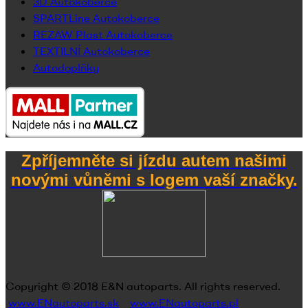
3D Autokoberce
SPARTLine Autokoberce
REZAW Plast Autokoberce
TEXTILNÍ Autokoberce
Autodoplňky
Zpříjemněte si jízdu autem našimi
novými vůněmi s logem vaší značky.
Copyright © 2018
E&N autoparts
. All rights reserved.
www.ENautoparts.sk
www.ENautoparts.pl