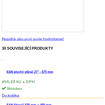
Napíšte ako prvý svoje hodnotenie!
30 SOUVISEJÍCÍ PRODUKTY
.
E&N plochý stěrač 27" - 675 mm
255,23 Kč s DPH
Skladem
Do košíka
E&N Stierač 525 mm + 450 mm