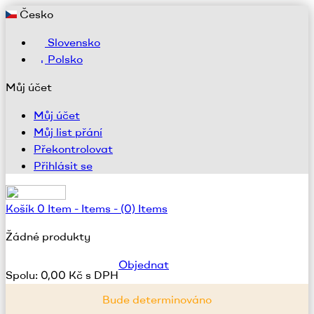
Česko
Slovensko
Polsko
Můj účet
Můj účet
Můj list přání
Překontrolovat
Přihlásit se
Košík
0
Item -
Items -
(0) Items
Žádné produkty
Objednat
Spolu:
0,00 Kč s DPH
Bude determinováno