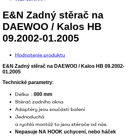
E&N Zadný stěrač na
DAEWOO / Kalos HB
09.2002-01.2005
Hodnotenie produktu
E&N Zadný stěrač na DAEWOO / Kalos HB 09.2002-
01.2005
Technické
parametry
:
Délka
:
000
mm
Stěrač zadního okna
Adaptéry
jsou součástí balení
Jednoduchá
a
rychlá
montáž
to
jsou
stěrače
od
nás
.
Nepasuje
NA
HOOK
uchycení
,
nebo
háček