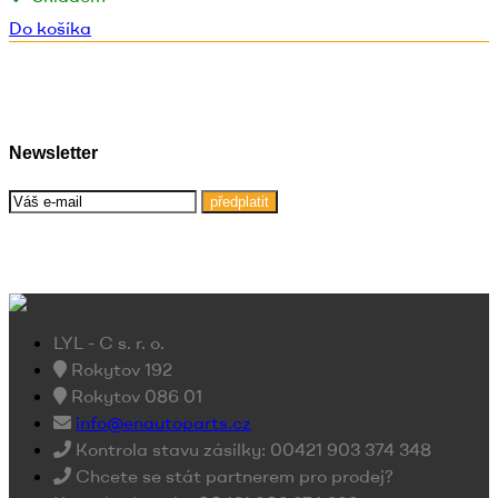
Do košíka
Newsletter
předplatit
LYL - C s. r. o.
Rokytov 192
Rokytov 086 01
info@enautoparts.cz
Kontrola stavu zásilky: 00421 903 374 348
Chcete se stát partnerem pro prodej?