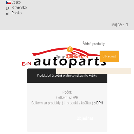
Česko
Slovensko
Polsko
Můj účet
Žádné produkty
0
Objednat
0,00 Kč s DPH
Spolu:
Produkt byl úspěšně přidán do nákupního košíku
Počet:
Celkem:
s DPH
Celkem za produkty: (
1 produkt v košíku.
)
s DPH
Objednat