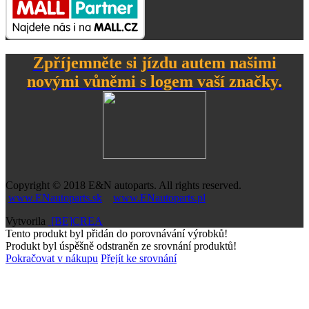
Zpříjemněte si jízdu autem našimi
novými vůněmi s logem vaší značky.
Copyright © 2018
E&N autoparts
. All rights reserved.
www.ENautoparts.sk
www.ENautoparts.pl
Vytvorila
[BE]CREA
Tento produkt byl přidán do porovnávání výrobků!
Produkt byl úspěšně odstraněn ze srovnání produktů!
Pokračovat v nákupu
Přejít ke srovnání