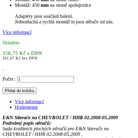
Montáž:
450
mm
na straně spolujezdce
Adaptéry jsou součástí balení.
Jednoduchá a rychlá montáž to jsou stěrače od nás.
Více informací
Skladem
358,75 Kč s DPH
291,67 Kč bez DPH
.
Počet :
Přidat do košíku
Více informací
Hodnotenia
E&N Stierače na CHEVROLET / HHR 02.2008-05.2009
Podrobný
popis
stěračů
:
Sada kvalitních plochých stěračů pro
E&N Stierače na
CHEVROLET / HHR 02.2008-05.2009 .