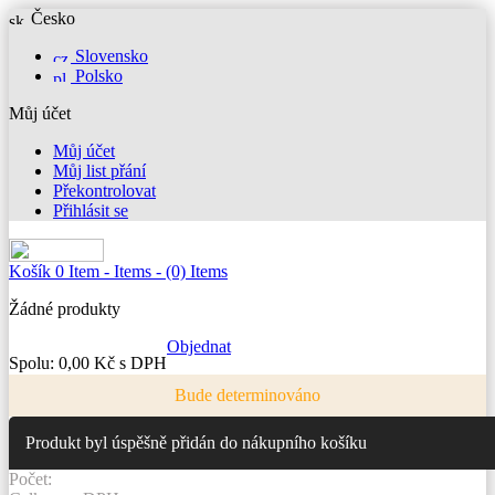
Česko
Slovensko
Polsko
Můj účet
Můj účet
Můj list přání
Překontrolovat
Přihlásit se
Košík
0
Item -
Items -
(0) Items
Žádné produkty
Objednat
Spolu:
0,00 Kč s DPH
Bude determinováno
Produkt byl úspěšně přidán do nákupního košíku
Počet: