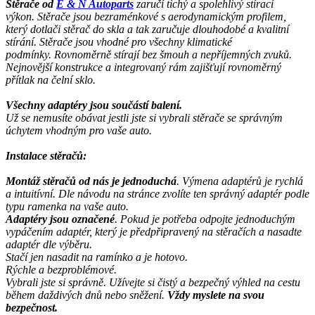
Stěrače od
E & N Autoparts
zaručí tichý a spolehlivý stírací
výkon. Stěrače jsou bezraménkové s aerodynamickým profilem,
který dotlači stěrač do skla a tak zaručuje dlouhodobé a kvalitní
stírání. Stěrače jsou vhodné pro všechny klimatické
podmínky. Rovnoměrně stírají bez šmouh a nepříjemných zvuků.
Nejnovější konstrukce a integrovaný rám zajišťují rovnoměrný
přítlak na čelní sklo.
Všechny adaptéry jsou součástí balení.
Už se nemusíte obávat jestli jste si vybrali stěrače se správným
úchytem vhodným pro vaše auto.
I
nstalace
stěračů
:
Montáž stěračů od nás je jednoduchá
. Výmena adaptérů je rychlá
a intuitívní. Dle návodu na stránce zvolíte ten správný adaptér podle
typu ramenka na vaše auto.
Adaptéry jsou označené
. Pokud je potřeba odpojte jednoduchým
vypáčením adaptér, který je předpřipravený na stěračích a nasadte
adaptér dle výběru.
Stačí jen nasadit na ramínko a je hotovo.
Rýchle a bezproblémové.
Vybrali jste si správně. Užívejte si čistý a bezpečný výhled na cestu
během daždivých dnů nebo sněžení.
Vždy myslete na svou
bezpečnost.