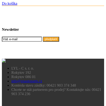
Do košíka
Newsletter
předplatit
LYL - C s. r. o.
Rokytov 192
Rokytov 086 01
info@enautoparts.cz
Kontrola stavu zásilky: 00421 903 374 348
Chcete se stát partnerem pro prodej? Kontaktujte nás: 00421
903 374 236