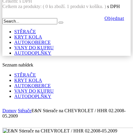
Celkem:
s DPH
Celkem za produkty: (
0
ks zboží.
1 produkt v košíku.
)
s DPH
Objednat
STĚRAČE
KRYT KOLA
AUTOKOBERCE
VANY DO KUFRU
AUTODOPLŇKY
Seznam nabídek
STĚRAČE
KRYT KOLA
AUTOKOBERCE
VANY DO KUFRU
AUTODOPLŇKY
Domov
Stěrače
E&N Stierače na CHEVROLET / HHR 02.2008-
05.2009