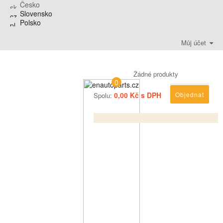
Česko
Slovensko
Polsko
Můj účet
Žádné produkty
0
0,00 Kč s DPH
Objednat
Spolu: