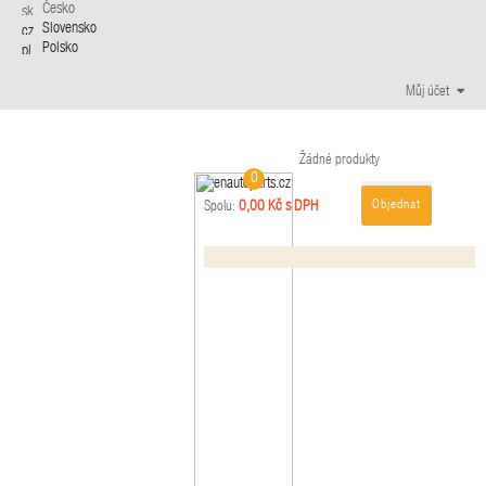
Česko
Slovensko
Polsko
Můj účet
Žádné produkty
0
Objednat
0,00 Kč s DPH
Spolu: