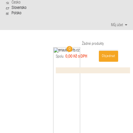
Česko
Slovensko
Polsko
Můj účet
Žádné produkty
0
Objednat
0,00 Kč s DPH
Spolu: