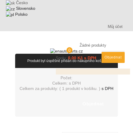
Česko
Slovensko
Polsko
Můj účet
Žádné produkty
0
Objednat
0,00 Kč s DPH
Spolu:
Produkt byl úspěšně přidán do nákupního košíku
Počet:
Celkem:
s DPH
Celkem za produkty: (
1 produkt v košíku.
)
s DPH
Objednat