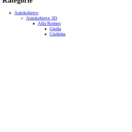
Kategorie
Autokoberce
Autokoberce 3D
Alfa Romeo
Giulia
Giulietta
MiTo
Stelvio
147
159
Audi
A1
A3
A4
A5
A6
A7
A8
Q2
Q3
Q5
Q7
Q8
TT