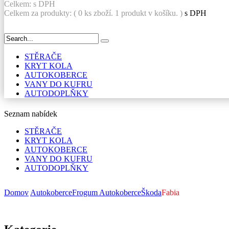
Celkem:
s DPH
Celkem za produkty: (
0
ks zboží.
1 produkt v košíku.
)
s DPH
STĚRAČE
KRYT KOLA
AUTOKOBERCE
VANY DO KUFRU
AUTODOPLŇKY
Seznam nabídek
STĚRAČE
KRYT KOLA
AUTOKOBERCE
VANY DO KUFRU
AUTODOPLŇKY
Domov
Autokoberce
Frogum Autokoberce
Škoda
Fabia