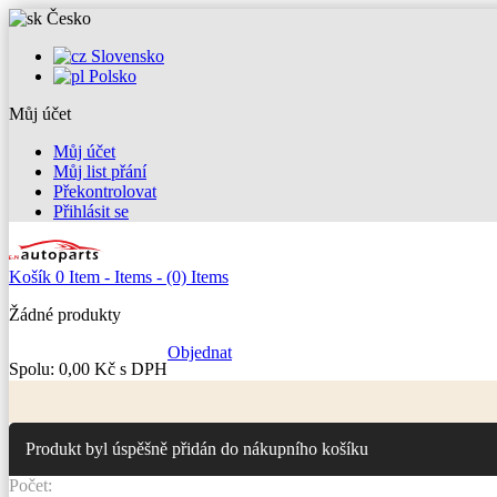
Česko
Slovensko
Polsko
Můj účet
Můj účet
Můj list přání
Překontrolovat
Přihlásit se
Košík
0
Item -
Items -
(0) Items
Žádné produkty
Objednat
Spolu:
0,00 Kč s DPH
Produkt byl úspěšně přidán do nákupního košíku
Počet: