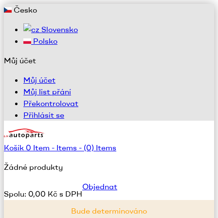
Česko
Slovensko
Polsko
Můj účet
Můj účet
Můj list přání
Překontrolovat
Přihlásit se
Košík
0
Item -
Items -
(0) Items
Žádné produkty
Objednat
Spolu:
0,00 Kč s DPH
Bude determinováno