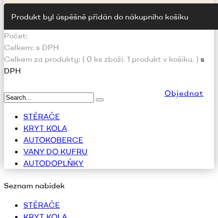
Produkt byl úspěšně přidán do nákupního košíku
Počet:
Celkem:
s DPH
Celkem za produkty: (
0
ks zboží.
1 produkt v košíku.
)
s
DPH
Objednat
STĚRAČE
KRYT KOLA
AUTOKOBERCE
VANY DO KUFRU
AUTODOPLŇKY
Seznam nabídek
STĚRAČE
KRYT KOLA