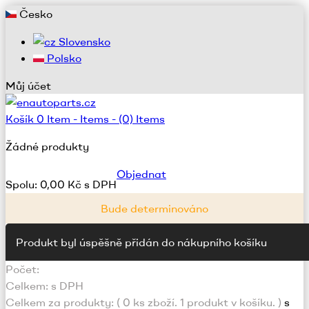
Česko
Slovensko
Polsko
Můj účet
Košík
0
Item -
Items -
(0) Items
Žádné produkty
Objednat
Spolu:
0,00 Kč s DPH
Bude determinováno
Produkt byl úspěšně přidán do nákupního košíku
Počet:
Celkem:
s DPH
Celkem za produkty: (
0
ks zboží.
1 produkt v košíku.
)
s