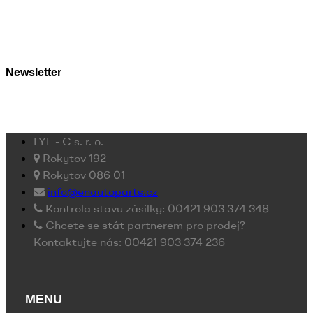
Newsletter
LYL - C s. r. o.
Rokytov 192
Rokytov 086 01
info@enautoparts.cz
Kontrola stavu zásilky: 00421 903 374 348
Chcete se stát partnerem pro prodej?
Kontaktujte nás: 00421 903 374 236
MENU