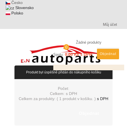
Česko
Slovensko
Polsko
Můj účet
Žádné produkty
0
Objednat
0,00 Kč s DPH
Spolu:
Produkt byl úspěšně přidán do nákupního košíku
Počet:
Celkem:
s DPH
Celkem za produkty: (
1 produkt v košíku.
)
s DPH
Objednat