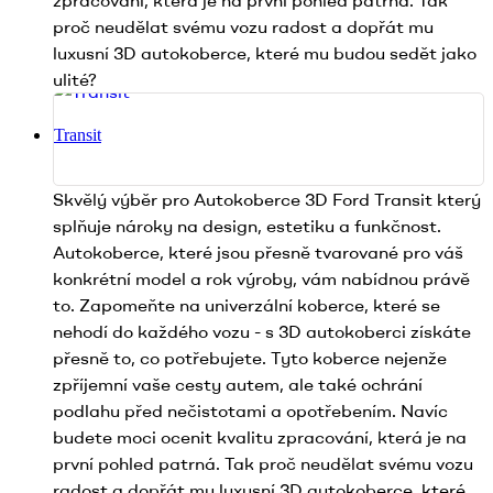
zpracování, která je na první pohled patrná. Tak
proč neudělat svému vozu radost a dopřát mu
luxusní 3D autokoberce, které mu budou sedět jako
ulité?
Transit
Skvělý výběr pro Autokoberce 3D Ford Transit který
splňuje nároky na design, estetiku a funkčnost.
Autokoberce, které jsou přesně tvarované pro váš
konkrétní model a rok výroby, vám nabídnou právě
to. Zapomeňte na univerzální koberce, které se
nehodí do každého vozu - s 3D autokoberci získáte
přesně to, co potřebujete. Tyto koberce nejenže
zpříjemní vaše cesty autem, ale také ochrání
podlahu před nečistotami a opotřebením. Navíc
budete moci ocenit kvalitu zpracování, která je na
první pohled patrná. Tak proč neudělat svému vozu
radost a dopřát mu luxusní 3D autokoberce, které