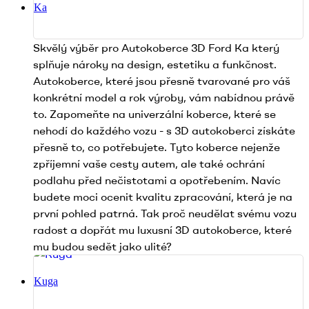
Ka
Skvělý výběr pro Autokoberce 3D Ford Ka který
splňuje nároky na design, estetiku a funkčnost.
Autokoberce, které jsou přesně tvarované pro váš
konkrétní model a rok výroby, vám nabídnou právě
to. Zapomeňte na univerzální koberce, které se
nehodí do každého vozu - s 3D autokoberci získáte
přesně to, co potřebujete. Tyto koberce nejenže
zpříjemní vaše cesty autem, ale také ochrání
podlahu před nečistotami a opotřebením. Navíc
budete moci ocenit kvalitu zpracování, která je na
první pohled patrná. Tak proč neudělat svému vozu
radost a dopřát mu luxusní 3D autokoberce, které
mu budou sedět jako ulité?
Kuga