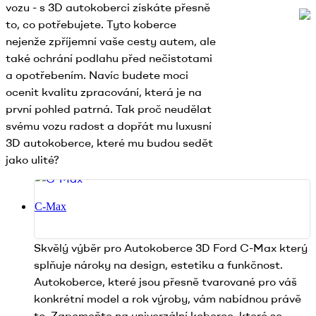
vozu - s 3D autokoberci získáte přesně
to, co potřebujete. Tyto koberce
nejenže zpříjemní vaše cesty autem, ale
také ochrání podlahu před nečistotami
a opotřebením. Navíc budete moci
ocenit kvalitu zpracování, která je na
první pohled patrná. Tak proč neudělat
svému vozu radost a dopřát mu luxusní
3D autokoberce, které mu budou sedět
jako ulité?
C-Max
Skvělý výběr pro Autokoberce 3D Ford C-Max který
splňuje nároky na design, estetiku a funkčnost.
Autokoberce, které jsou přesně tvarované pro váš
konkrétní model a rok výroby, vám nabídnou právě
to. Zapomeňte na univerzální koberce, které se