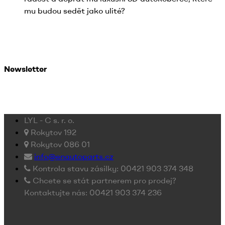
mu budou sedět jako ulité?
Newsletter
LYL - C s. r. o.
Rokytov 192
Rokytov 086 01
info@enautoparts.cz
Kontrola stavu zásilky: 00421 903 374 348
Chcete se stát partnerem pro prodej?
Kontaktujte nás: 00421 903 374 236