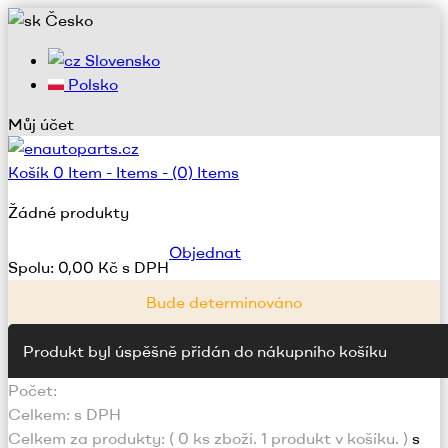
Česko
Slovensko
Polsko
Můj účet
Košík
0
Item -
Items -
(0) Items
Žádné produkty
Objednat
Spolu:
0,00 Kč s DPH
Bude determinováno
Produkt byl úspěšně přidán do nákupního košíku
Počet:
Celkem:
s DPH
Celkem za produkty: (
0
ks zboží.
1 produkt v košíku.
)
s