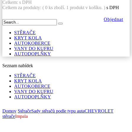
STĚRAČE
KRYT KOLA
AUTOKOBERCE
VANY DO KUFRU
AUTODOPLŇKY
Seznam nabídek
STĚRAČE
KRYT KOLA
AUTOKOBERCE
VANY DO KUFRU
AUTODOPLŇKY
Domov
Stěrače
Sady stěračů podle typu auta
CHEVROLET
stěrače
Impala
Kategorie
Autokoberce
Vany do kufru