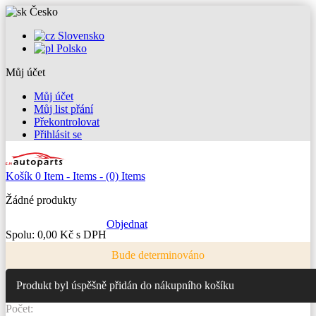
Česko
Slovensko
Polsko
Můj účet
Košík
0
Item -
Items -
(0) Items
Žádné produkty
Objednat
Spolu:
0,00 Kč s DPH
Bude determinováno
Produkt byl úspěšně přidán do nákupního košíku
Počet:
Celkem:
s DPH
Celkem za produkty: (
0
ks zboží.
1 produkt v košíku.
)
s DPH
Objednat