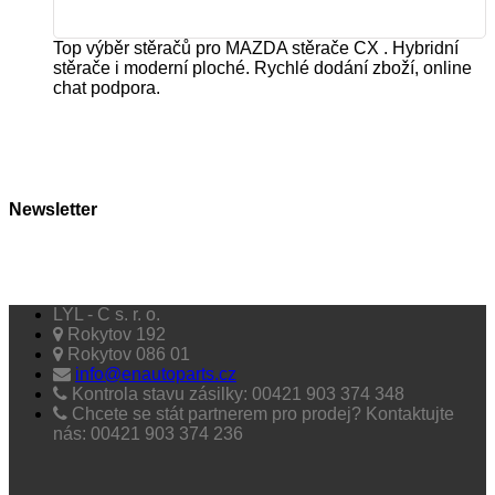
Top výběr stěračů pro MAZDA stěrače CX . Hybridní
stěrače i moderní ploché. Rychlé dodání zboží, online
chat podpora.
Newsletter
LYL - C s. r. o.
Rokytov 192
Rokytov 086 01
info@enautoparts.cz
Kontrola stavu zásilky: 00421 903 374 348
Chcete se stát partnerem pro prodej? Kontaktujte
nás: 00421 903 374 236