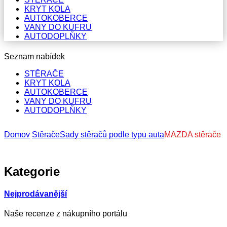
KRYT KOLA
AUTOKOBERCE
VANY DO KUFRU
AUTODOPLŇKY
Seznam nabídek
STĚRAČE
KRYT KOLA
AUTOKOBERCE
VANY DO KUFRU
AUTODOPLŇKY
Domov
Stěrače
Sady stěračů podle typu auta
MAZDA stěrače
Kategorie
Nejprodávanější
Naše recenze z nákupního portálu