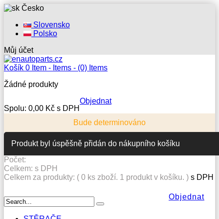
Česko
Slovensko
Polsko
Můj účet
Košík
0
Item -
Items -
(0) Items
Žádné produkty
Objednat
Spolu:
0,00 Kč s DPH
Bude determinováno
Produkt byl úspěšně přidán do nákupního košíku
Počet:
Celkem:
s DPH
Celkem za produkty: (
0
ks zboží.
1 produkt v košíku.
)
s DPH
Objednat
STĚRAČE