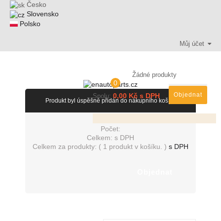
Česko
Slovensko
Polsko
Můj účet
Žádné produkty
0
Objednat
0,00 Kč s DPH
Spolu:
Produkt byl úspěšně přidán do nákupního košíku
Počet:
Celkem:
s DPH
Celkem za produkty: (
1 produkt v košíku.
)
s DPH
Objednat