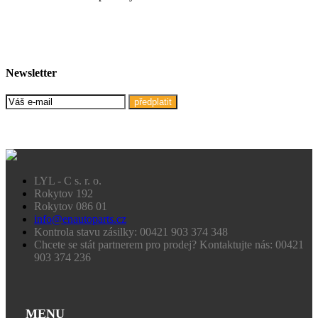
Newsletter
předplatit
LYL - C s. r. o.
Rokytov 192
Rokytov 086 01
info@enautoparts.cz
Kontrola stavu zásilky: 00421 903 374 348
Chcete se stát partnerem pro prodej? Kontaktujte nás: 00421
903 374 236
MENU