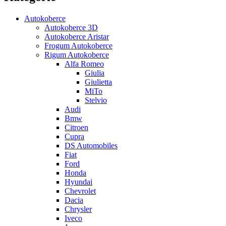
Autokoberce
Autokoberce 3D
Autokoberce Aristar
Frogum Autokoberce
Rigum Autokoberce
Alfa Romeo
Giulia
Giulietta
MiTo
Stelvio
Audi
Bmw
Citroen
Cupra
DS Automobiles
Fiat
Ford
Honda
Hyundai
Chevrolet
Dacia
Chrysler
Iveco