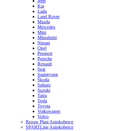
Jeep
Kia
Lada
Land Rover
Mazda
Mercedes
Mini
Mitsubishi
Nissan
Opel
Peugeot
Porsche
Renault
Seat
Ssangyong
Škoda
Subaru
Suzuki
Tatra
Tesla
Toyota
Volkswagen
Volvo
Rezaw Plast Autokoberce
SPARTLine Autokoberce