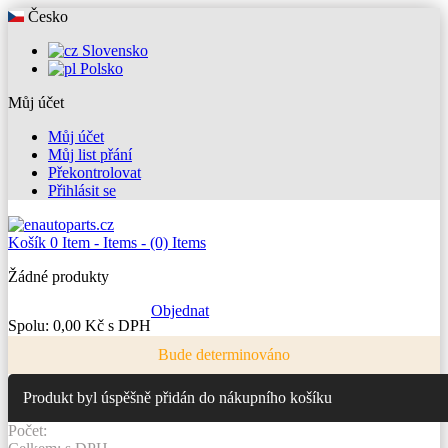
Česko
Slovensko
Polsko
Můj účet
Můj účet
Můj list přání
Překontrolovat
Přihlásit se
Košík
0
Item -
Items -
(0) Items
Žádné produkty
Objednat
Spolu:
0,00 Kč s DPH
Bude determinováno
Produkt byl úspěšně přidán do nákupního košíku
Počet: