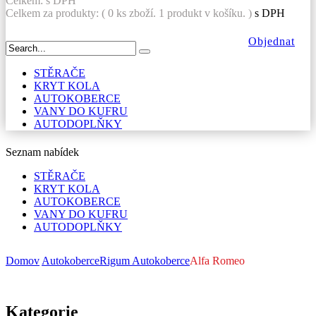
Celkem:
s DPH
Celkem za produkty: (
0
ks zboží.
1 produkt v košíku.
)
s DPH
Objednat
STĚRAČE
KRYT KOLA
AUTOKOBERCE
VANY DO KUFRU
AUTODOPLŇKY
Seznam nabídek
STĚRAČE
KRYT KOLA
AUTOKOBERCE
VANY DO KUFRU
AUTODOPLŇKY
Domov
Autokoberce
Rigum Autokoberce
Alfa Romeo
Kategorie