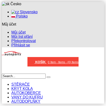
Česko
Slovensko
Polsko
Můj účet
Můj účet
Můj list přání
Překontrolovat
Přihlásit se
KOŠÍK
0
Item -
Items -
(0) Items
STĚRAČE
KRYT KOLA
AUTOKOBERCE
VANY DO KUFRU
AUTODOPLŇKY