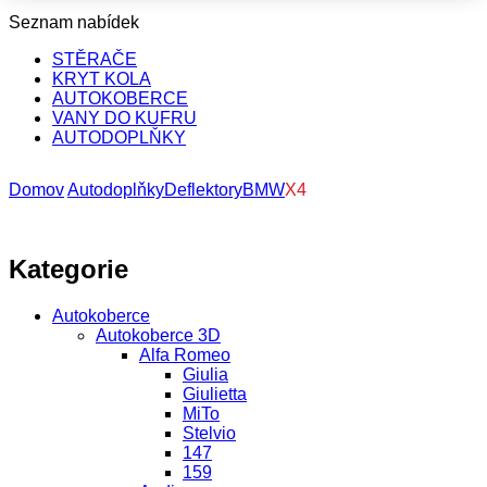
Seznam nabídek
STĚRAČE
KRYT KOLA
AUTOKOBERCE
VANY DO KUFRU
AUTODOPLŇKY
Domov
Autodoplňky
Deflektory
BMW
X4
Kategorie
Autokoberce
Autokoberce 3D
Alfa Romeo
Giulia
Giulietta
MiTo
Stelvio
147
159