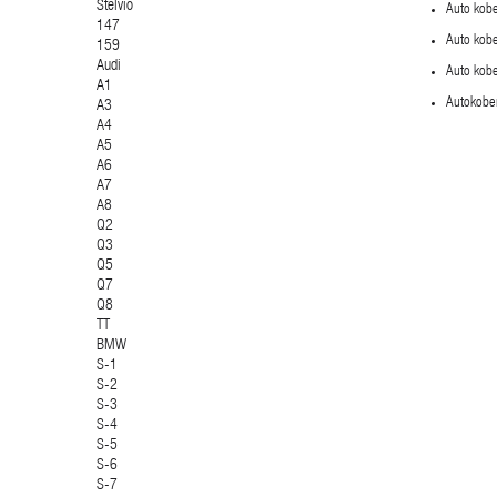
Stelvio
Auto kobe
147
Auto kobe
159
Audi
Auto kob
A1
Autokober
A3
A4
A5
A6
A7
A8
Q2
Q3
Q5
Q7
Q8
TT
BMW
S-1
S-2
S-3
S-4
S-5
S-6
S-7