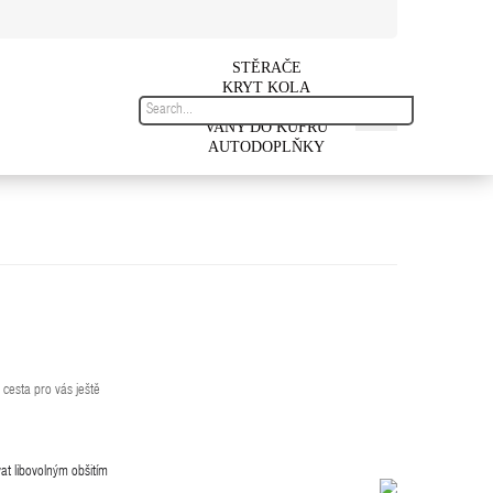
STĚRAČE
KRYT KOLA
AUTOKOBERCE
VANY DO KUFRU
AUTODOPLŇKY
cesta pro vás ještě
at libovolným obšitím