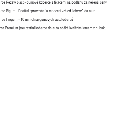
rce Rezaw plast - gumové koberce s fixacemi na podlahu za nejlepší ceny
rce Rigum - Deatilní zpracování a moderní vzhled koberců do auta
erce Frogum - 10 mm okraj gumových autokoberců
ce Premium jsou textilní koberce do auta obšité kvalitním lemem z nubuku