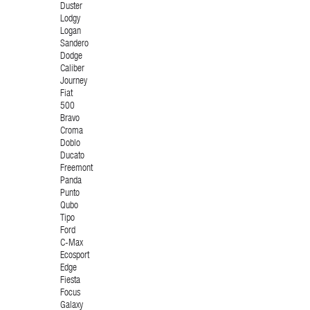
Duster
Lodgy
Logan
Sandero
Dodge
Caliber
Journey
Fiat
500
Bravo
Croma
Doblo
Ducato
Freemont
Panda
Punto
Qubo
Tipo
Ford
C-Max
Ecosport
Edge
Fiesta
Focus
Galaxy