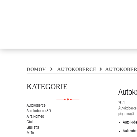
DOMOV
AUTOKOBERCE
AUTOKOBER
KATEGORIE
Autok
H-1
Autokoberce
Autokoberce 
Autokoberce 3D
příjemnější.
Alfa Romeo
Giulia
Auto kobe
Giulietta
Autokober
MiTo