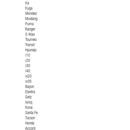
Ka
Kuga
Mondeo
Mustang
Puma
Ranger
S-Max
Tourneo
Transit
Hyundai
i10
i20
i30
i40
ix20
ix35
Bayon
Elantra
Getz
Ioniq
Kona
Santa Fe
Tucson
Honda
Accord