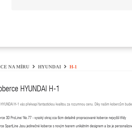
CE NA MÍRU
HYUNDAI
H-1
oberce HYUNDAI H-1
HYUNDAI H-1 vás překvapí fantastickou kvalitou za rozumnou cenu. Díky našim kobercům bude 
rce 3D ProLine/ No.77 - vysoký okraj cca 6cm detailně propracované koberce nejvyšší třídy
ce SpartLine Jsou jedinečné koberce s novým tvarem unikátním designem a lze je personalizov