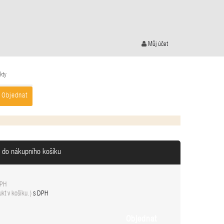
Můj účet
kty
Objednat
n do nákupního košíku
DPH
kt v košíku.
)
s DPH
Objednat