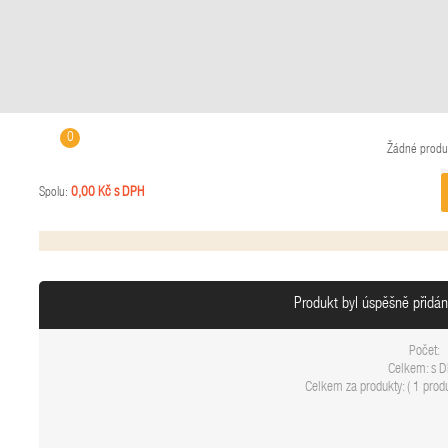
0
Žádné produ
0,00 Kč s DPH
Spolu:
Produkt byl úspěšně přidá
Počet:
Celkem:
s 
Celkem za produkty: (
1 produ