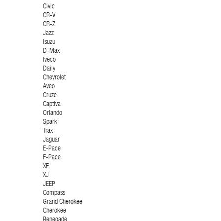
Civic
CR-V
CR-Z
Jazz
Isuzu
D-Max
Iveco
Daily
Chevrolet
Aveo
Cruze
Captiva
Orlando
Spark
Trax
Jaguar
E-Pace
F-Pace
XE
XJ
JEEP
Compass
Grand Cherokee
Cherokee
Renegade