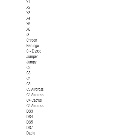
X1
X2
X3
X4
X5
X6
i3
Citroen
Berlingo
C - Elysee
Jumper
Jumpy
C2
C3
C4
C5
C3 Aircross
C4 Aircross
C4 Cactus
C5 Aircross
DS3
DS4
DS5
DS7
Dacia