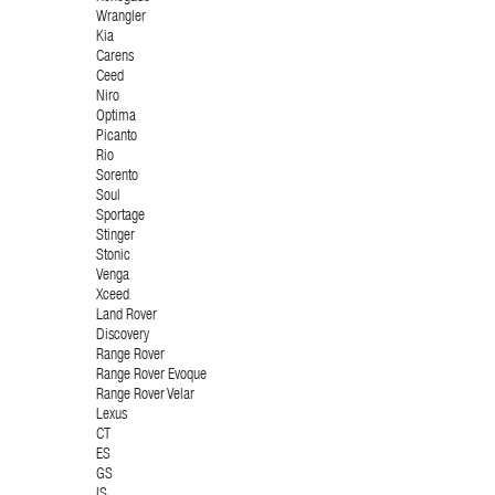
Wrangler
Kia
Carens
Ceed
Niro
Optima
Picanto
Rio
Sorento
Soul
Sportage
Stinger
Stonic
Venga
Xceed
Land Rover
Discovery
Range Rover
Range Rover Evoque
Range Rover Velar
Lexus
CT
ES
GS