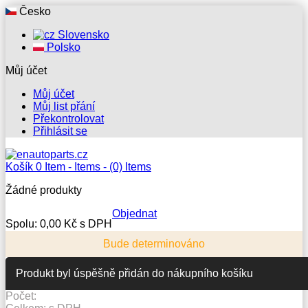
Česko
Slovensko
Polsko
Můj účet
Můj účet
Můj list přání
Překontrolovat
Přihlásit se
Košík
0
Item -
Items -
(0) Items
Žádné produkty
Objednat
Spolu:
0,00 Kč s DPH
Bude determinováno
Produkt byl úspěšně přidán do nákupního košíku
Počet: