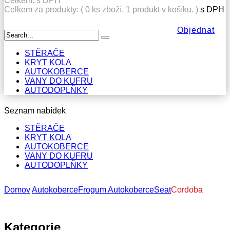
Celkem:
s DPH
Celkem za produkty: (
0
ks zboží.
1 produkt v košíku.
)
s DPH
Objednat
STĚRAČE
KRYT KOLA
AUTOKOBERCE
VANY DO KUFRU
AUTODOPLŇKY
Seznam nabídek
STĚRAČE
KRYT KOLA
AUTOKOBERCE
VANY DO KUFRU
AUTODOPLŇKY
Domov
Autokoberce
Frogum Autokoberce
Seat
Cordoba
Kategorie