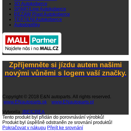
3D Autokoberce
SPARTLine Autokoberce
REZAW Plast Autokoberce
TEXTILNÍ Autokoberce
Autodoplňky
Zpříjemněte si jízdu autem našimi
novými vůněmi s logem vaší značky.
Copyright © 2018
E&N autoparts
. All rights reserved.
www.ENautoparts.sk
www.ENautoparts.pl
Vytvorila
[BE]CREA
Tento produkt byl přidán do porovnávání výrobků!
Produkt byl úspěšně odstraněn ze srovnání produktů!
Pokračovat v nákupu
Přejít ke srovnání