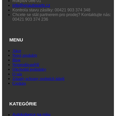
Rokytov 086 01
info@enautoparts.cz
Kontrola stavu zásilky: 00421 903 374 348
Chcete se stát partnerem pro prodej? Kontaktujte nás:
00421 903 374 236
MENU
Akce
Nové produkty
Blog
Nejprodávanější
Obchodní podmínky
O nás
Zásady ochrany osobních údajů
Cookies
KATEGÓRIE
Autokoberce na míru