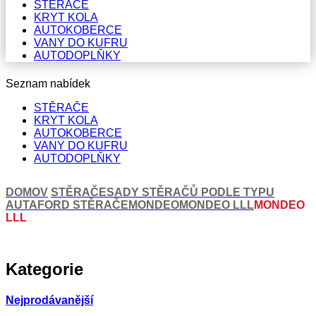
STĚRAČE
KRYT KOLA
AUTOKOBERCE
VANY DO KUFRU
AUTODOPLŇKY
Seznam nabídek
STĚRAČE
KRYT KOLA
AUTOKOBERCE
VANY DO KUFRU
AUTODOPLŇKY
DOMOV
STĚRAČE
SADY STĚRAČŮ PODLE TYPU
AUTA
FORD STĚRAČE
MONDEO
MONDEO LLL
MONDEO
LLL
Kategorie
Nejprodávanější