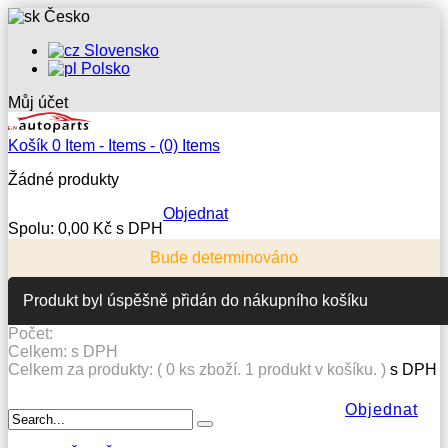
Česko
Slovensko
Polsko
Můj účet
Košík
0
Item -
Items -
(0) Items
Žádné produkty
Objednat
Spolu:
0,00 Kč s DPH
Bude determinováno
Produkt byl úspěšně přidán do nákupního košíku
Počet:
Celkem:
s DPH
Celkem za produkty: (
0
ks zboží.
1 produkt v košíku.
)
s DPH
Objednat