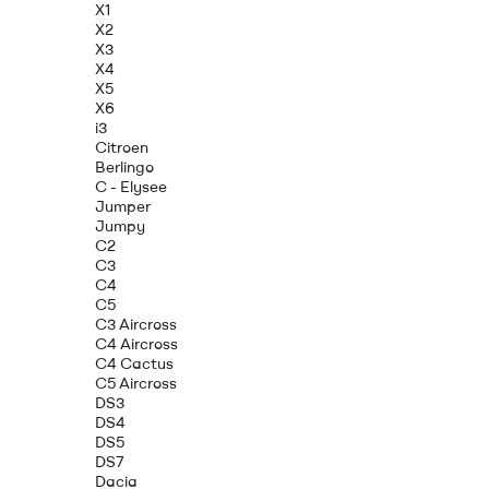
X1
X2
X3
X4
X5
X6
i3
Citroen
Berlingo
C - Elysee
Jumper
Jumpy
C2
C3
C4
C5
C3 Aircross
C4 Aircross
C4 Cactus
C5 Aircross
DS3
DS4
DS5
DS7
Dacia