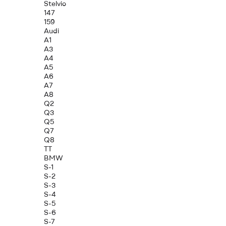
Stelvio
147
159
Audi
A1
A3
A4
A5
A6
A7
A8
Q2
Q3
Q5
Q7
Q8
TT
BMW
S-1
S-2
S-3
S-4
S-5
S-6
S-7