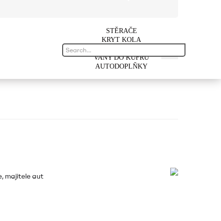
STĚRAČE
KRYT KOLA
AUTOKOBERCE
VANY DO KUFRU
AUTODOPLŇKY
, majitele aut