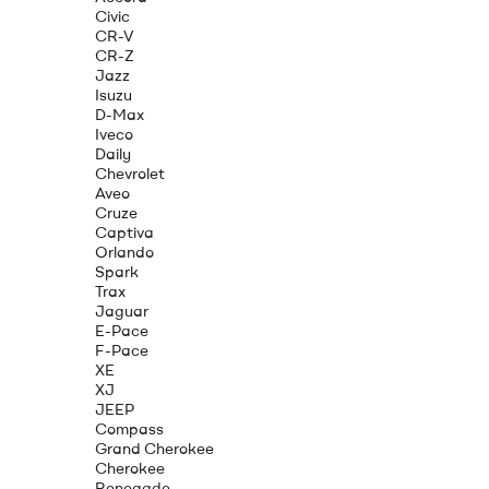
Civic
CR-V
CR-Z
Jazz
Isuzu
D-Max
Iveco
Daily
Chevrolet
Aveo
Cruze
Captiva
Orlando
Spark
Trax
Jaguar
E-Pace
F-Pace
XE
XJ
JEEP
Compass
Grand Cherokee
Cherokee
Renegade