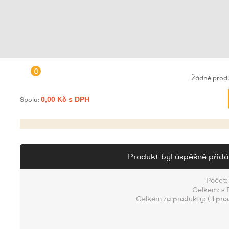
0
Žádné prod
Spolu:
0,00 Kč s DPH
Produkt byl úspěšně přidá
Počet:
Celkem:
s
Celkem za produkty: (
1 pro