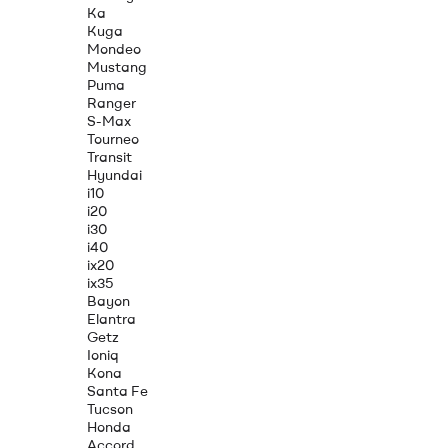
Ka
Kuga
Mondeo
Mustang
Puma
Ranger
S-Max
Tourneo
Transit
Hyundai
i10
i20
i30
i40
ix20
ix35
Bayon
Elantra
Getz
Ioniq
Kona
Santa Fe
Tucson
Honda
Accord