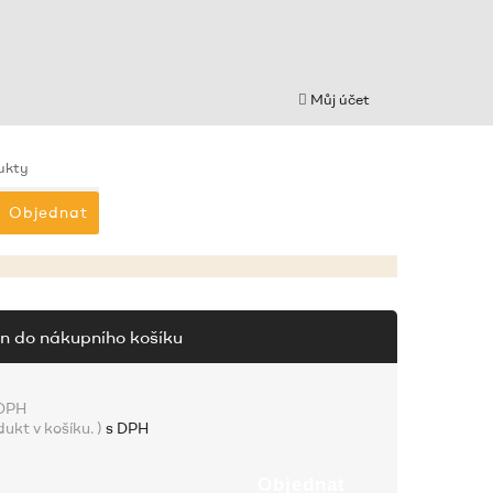
Můj účet
ukty
Objednat
n do nákupního košíku
 DPH
dukt v košíku.
)
s DPH
Objednat