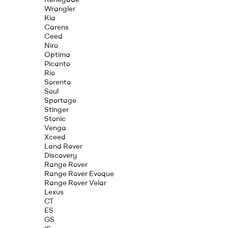
Wrangler
Kia
Carens
Ceed
Niro
Optima
Picanto
Rio
Sorento
Soul
Sportage
Stinger
Stonic
Venga
Xceed
Land Rover
Discovery
Range Rover
Range Rover Evoque
Range Rover Velar
Lexus
CT
ES
GS