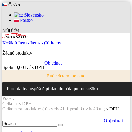
Česko
Slovensko
Polsko
Můj účet
Košík
0
Item -
Items -
(0) Items
Žádné produkty
Objednat
Spolu:
0,00 Kč s DPH
Bude determinováno
Produkt byl úspěšně přidán do nákupního košíku
Počet:
Celkem:
s DPH
Celkem za produkty: (
0
ks zboží.
1 produkt v košíku.
)
s DPH
Objednat