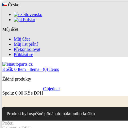
Česko
Slovensko
Polsko
Můj účet
Můj účet
Můj list přání
Překontrolovat
Přihlásit se
Košík
0
Item -
Items -
(0) Items
Žádné produkty
Objednat
Spolu:
0,00 Kč s DPH
Produkt byl úspěšně přidán do nákupního košíku
Počet: