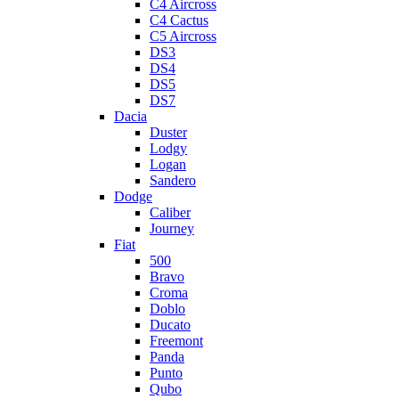
C4 Aircross
C4 Cactus
C5 Aircross
DS3
DS4
DS5
DS7
Dacia
Duster
Lodgy
Logan
Sandero
Dodge
Caliber
Journey
Fiat
500
Bravo
Croma
Doblo
Ducato
Freemont
Panda
Punto
Qubo