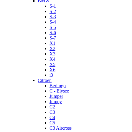
BMW
S-1
S-2
S-3
S-4
S-5
S-6
S-7
X1
X2
X3
X4
X5
X6
i3
Citroen
Berlingo
C - Elysee
Jumper
Jumpy
C2
C3
C4
C5
C3 Aircross