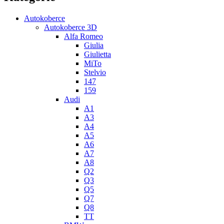
Autokoberce
Autokoberce 3D
Alfa Romeo
Giulia
Giulietta
MiTo
Stelvio
147
159
Audi
A1
A3
A4
A5
A6
A7
A8
Q2
Q3
Q5
Q7
Q8
TT