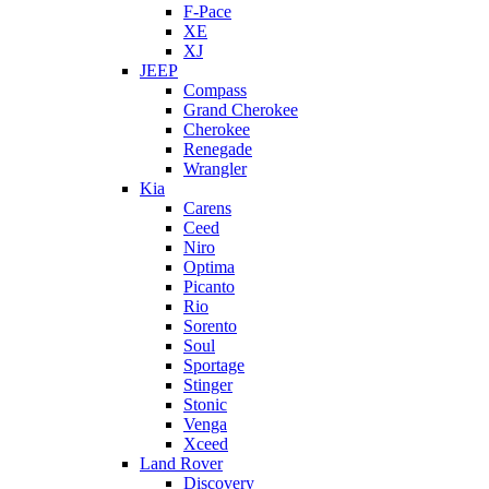
F-Pace
XE
XJ
JEEP
Compass
Grand Cherokee
Cherokee
Renegade
Wrangler
Kia
Carens
Ceed
Niro
Optima
Picanto
Rio
Sorento
Soul
Sportage
Stinger
Stonic
Venga
Xceed
Land Rover
Discovery