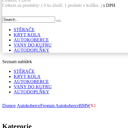
Celkem:
s DPH
Celkem za produkty: (
0
ks zboží.
1 produkt v košíku.
)
s DPH
STĚRAČE
KRYT KOLA
AUTOKOBERCE
VANY DO KUFRU
AUTODOPLŇKY
Seznam nabídek
STĚRAČE
KRYT KOLA
AUTOKOBERCE
VANY DO KUFRU
AUTODOPLŇKY
Domov
Autokoberce
Frogum Autokoberce
BMW
X1
Kategorie