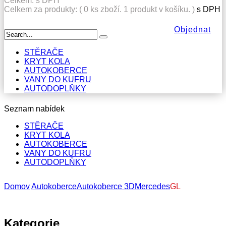
Celkem:
s DPH
Celkem za produkty: (
0
ks zboží.
1 produkt v košíku.
)
s DPH
Objednat
STĚRAČE
KRYT KOLA
AUTOKOBERCE
VANY DO KUFRU
AUTODOPLŇKY
Seznam nabídek
STĚRAČE
KRYT KOLA
AUTOKOBERCE
VANY DO KUFRU
AUTODOPLŇKY
Domov
Autokoberce
Autokoberce 3D
Mercedes
GL
Kategorie