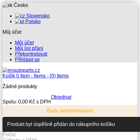
Česko
Slovensko
Polsko
Můj účet
Můj účet
Můj list přání
Překontrolovat
Přihlásit se
Košík
0
Item -
Items -
(0) Items
Žádné produkty
Objednat
Spolu:
0,00 Kč s DPH
Bude determinováno
Produkt byl úspěšně přidán do nákupního košíku
Počet: